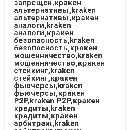
запрещен,кракен
альтернативы,kraken
альтернативы,кракен
аналоги,kraken
аналоги,кракен
безопасность,kraken
безопасность,кракен
мошенничество,kraken
мошенничество,кракен
стейкинг,kraken
стейкинг,кракен
фьючерсы,kraken
фьючерсы,кракен
P2P,kraken P2P,кракен
кредиты,kraken
кредиты,кракен
арбитраж,kraken