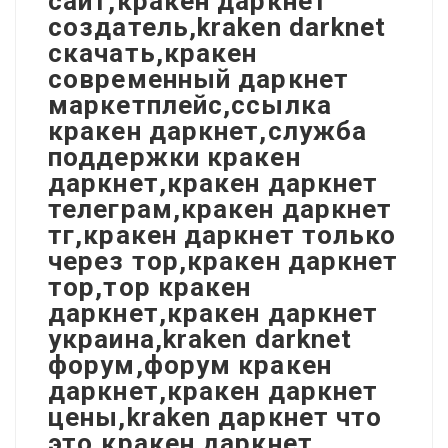
сайт,кракен даркнет
создатель,kraken darknet
скачать,кракен
современный даркнет
маркетплейс,ссылка
кракен даркнет,служба
поддержки кракен
даркнет,кракен даркнет
телеграм,кракен даркнет
тг,кракен даркнет только
через тор,кракен даркнет
тор,тор кракен
даркнет,кракен даркнет
украина,kraken darknet
форум,форум кракен
даркнет,кракен даркнет
цены,kraken даркнет что
это,кракен даркнет