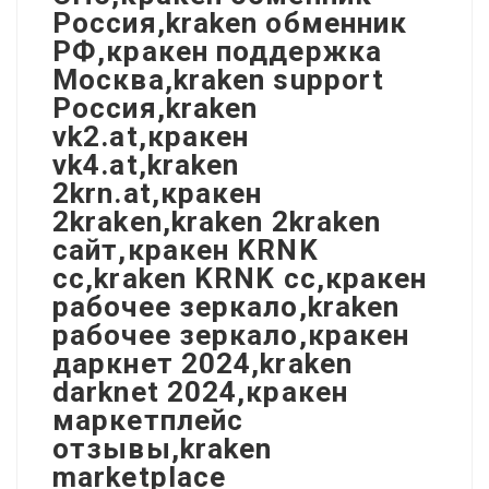
Россия,kraken обменник
РФ,кракен поддержка
Москва,kraken support
Россия,kraken
vk2.at,кракен
vk4.at,kraken
2krn.at,кракен
2kraken,kraken 2kraken
сайт,кракен KRNK
cc,kraken KRNK cc,кракен
рабочее зеркало,kraken
рабочее зеркало,кракен
даркнет 2024,kraken
darknet 2024,кракен
маркетплейс
отзывы,kraken
marketplace