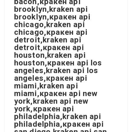
bacon,кракен api
brooklyn,kraken api
brooklyn,кракен api
chicago,kraken api
chicago,кракен api
detroit,kraken api
detroit,кракен api
houston,kraken api
houston,кракен api los
angeles,kraken api los
angeles,кракен api
miami,kraken api
miami,кракен api new
york,kraken api new
york,кракен api
philadelphia,kraken api
philadelphia,кракен api
san diego,kraken api san