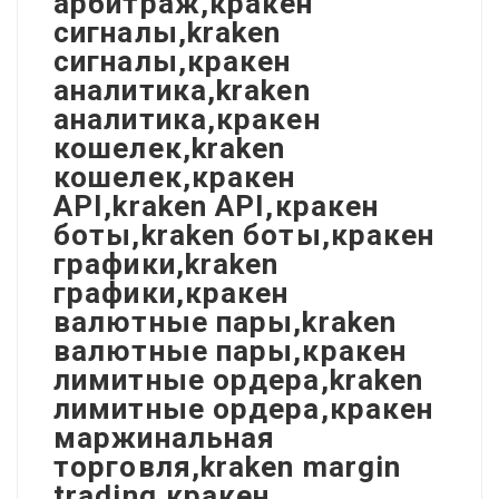
арбитраж,кракен
сигналы,kraken
сигналы,кракен
аналитика,kraken
аналитика,кракен
кошелек,kraken
кошелек,кракен
API,kraken API,кракен
боты,kraken боты,кракен
графики,kraken
графики,кракен
валютные пары,kraken
валютные пары,кракен
лимитные ордера,kraken
лимитные ордера,кракен
маржинальная
торговля,kraken margin
trading,кракен