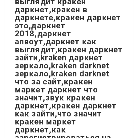
выглядит кракен
даркнет,кракен в
даркнете,кракен даркнет
это,даркнет
2018,даркнет
апвоут,даркнет как
выглядит,кракен даркнет
зайти,kraken даркнет
зеркало,kraken darknet
зеркало,kraken darknet
что за сайт,кракен
маркет даркнет что
значит,звук кракен
даркнет,кракен даркнет
как зайти,что значит
кракен маркет
даркнет,как
зарегистрироваться на