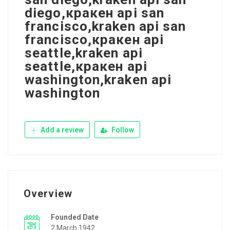
diego,кракен api san
francisco,kraken api san
francisco,кракен api
seattle,kraken api
seattle,кракен api
washington,kraken api
washington
Add a review
Follow
Overview
Founded Date
2 March 1942