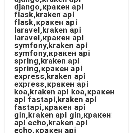
django,кракен api
flask,kraken api
flask,кракен api
laravel,kraken api
laravel,кракен api
symfony,kraken api
symfony,кракен api
spring,kraken api
spring,кракен api
express,kraken api
express,кракен api
koa,kraken api koa,кракен
api fastapi,kraken api
fastapi,кракен api
gin,kraken api gin,кракен
api echo,kraken api
echo,кракен api