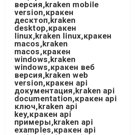
версия,kraken mobile
version,кракен
десктоп,kraken
desktop,кракен
linux,kraken linux,кракен
macos,kraken
macos,кракен
windows,kraken
windows,кракен веб
версия,kraken web
version,кракен api
документация,kraken api
documentation,кракен api
ключ,kraken api
key,кракен api
примеры,kraken api
examples,кракен api