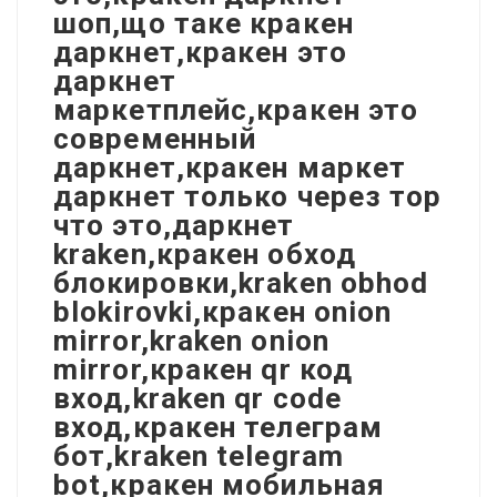
шоп,що таке кракен
даркнет,кракен это
даркнет
маркетплейс,кракен это
современный
даркнет,кракен маркет
даркнет только через тор
что это,даркнет
kraken,кракен обход
блокировки,kraken obhod
blokirovki,кракен onion
mirror,kraken onion
mirror,кракен qr код
вход,kraken qr code
вход,кракен телеграм
бот,kraken telegram
bot,кракен мобильная