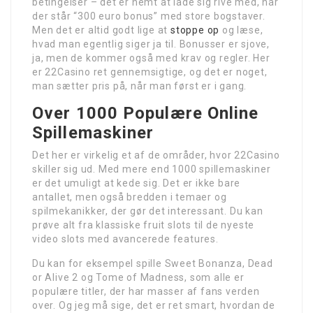
betingelser – det er nemt at lade sig rive med, når
der står “300 euro bonus” med store bogstaver.
Men det er altid godt lige at
stoppe op
og læse,
hvad man egentlig siger ja til. Bonusser er sjove,
ja, men de kommer også med krav og regler. Her
er 22Casino ret gennemsigtige, og det er noget,
man sætter pris på, når man først er i gang.
Over 1000 Populære Online
Spillemaskiner
Det her er virkelig et af de områder, hvor 22Casino
skiller sig ud. Med mere end 1000 spillemaskiner
er det umuligt at kede sig. Det er ikke bare
antallet, men også bredden i temaer og
spilmekanikker, der gør det interessant. Du kan
prøve alt fra klassiske fruit slots til de nyeste
video slots med avancerede features.
Du kan for eksempel spille Sweet Bonanza, Dead
or Alive 2 og Tome of Madness, som alle er
populære titler, der har masser af fans verden
over. Og jeg må sige, det er ret smart, hvordan de