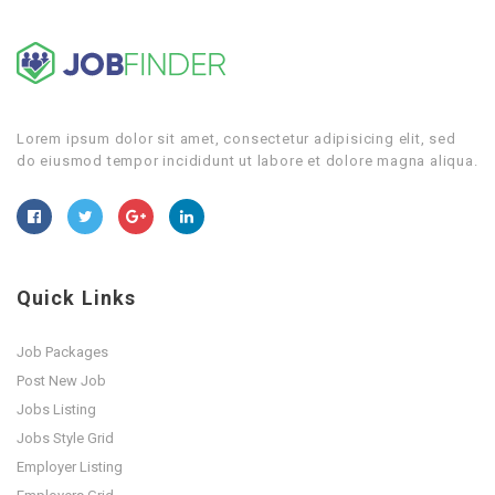
Lorem ipsum dolor sit amet, consectetur adipisicing elit, sed
do eiusmod tempor incididunt ut labore et dolore magna aliqua.
Quick Links
Job Packages
Post New Job
Jobs Listing
Jobs Style Grid
Employer Listing