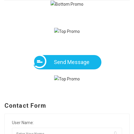
Send Message
Contact Form
User Name: