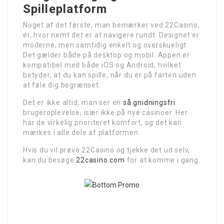
Spilleplatform
Noget af det første, man bemærker ved 22Casino,
er, hvor nemt det er at navigere rundt. Designet er
moderne, men samtidig enkelt og overskueligt.
Det gælder både på desktop og mobil. Appen er
kompatibel med både iOS og Android, hvilket
betyder, at du kan spille, når du er på farten uden
at føle dig begrænset.
Det er ikke altid, man ser en
så gnidningsfri
brugeroplevelse, især ikke på nye casinoer. Her
har de virkelig prioriteret komfort, og det kan
mærkes i alle dele af platformen.
Hvis du vil prøve 22Casino og tjekke det ud selv,
kan du besøge
22casino.com
for at komme i gang.