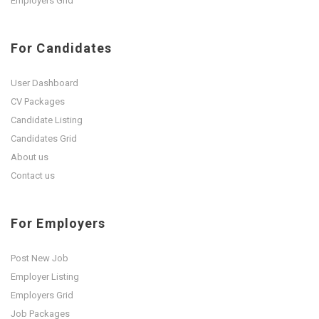
Employers Grid
For Candidates
User Dashboard
CV Packages
Candidate Listing
Candidates Grid
About us
Contact us
For Employers
Post New Job
Employer Listing
Employers Grid
Job Packages