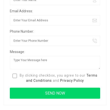
Email Address:
Phone Number:
Message:
By clicking checkbox, you agree to our
Terms
and Conditions
and
Privacy Policy