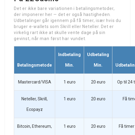
Det er ikke bare variationen i betalingsmetoder,
der imponerer her — det er også hastigheden.
Udbetalinger går igennem på få timer, især hvis du
bruger e-wallets som Skrill eller Neteller. Det er
virkelig rart ikke at skulle vente dage på sin
gevinst, når man først har vundet.
Indbetaling
Udbetaling
Betalingsmetode
Min.
Min.
Udbetalin
Mastercard/VISA
1 euro
20 euro
Op til 24 
Neteller, Skrill,
1 euro
20 euro
Få tim
Ecopayz
Bitcoin, Ethereum,
1 euro
20 euro
Få timer 