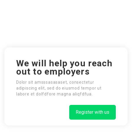
We will help you reach
out to employers
Dolor sit amsssasasaset, consectetur
adipiscing elit, sed do eiusmod tempor ut
labore et dolfdfore magna aliqfdfua.
Register with us