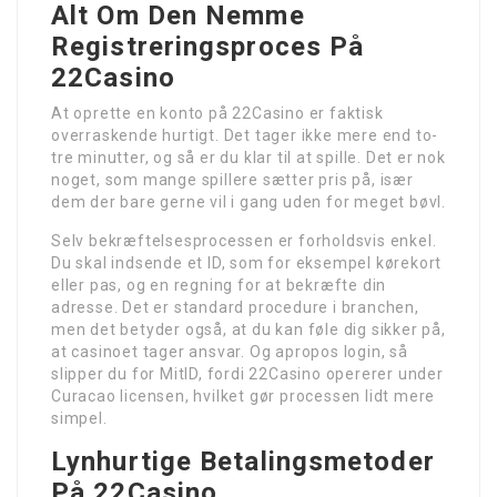
Alt Om Den Nemme
Registreringsproces På
22Casino
At oprette en konto på 22Casino er faktisk
overraskende hurtigt. Det tager ikke mere end to-
tre minutter, og så er du klar til at spille. Det er nok
noget, som mange spillere sætter pris på, især
dem der bare gerne vil i gang uden for meget bøvl.
Selv bekræftelsesprocessen er forholdsvis enkel.
Du skal indsende et ID, som for eksempel kørekort
eller pas, og en regning for at bekræfte din
adresse. Det er standard procedure i branchen,
men det betyder også, at du kan føle dig sikker på,
at casinoet tager ansvar. Og apropos login, så
slipper du for MitID, fordi 22Casino opererer under
Curacao licensen, hvilket gør processen lidt mere
simpel.
Lynhurtige Betalingsmetoder
På 22Casino