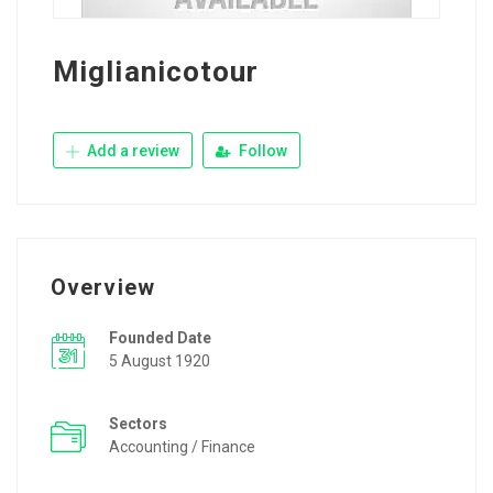
Miglianicotour
Add a review
Follow
Overview
Founded Date
5 August 1920
Sectors
Accounting / Finance