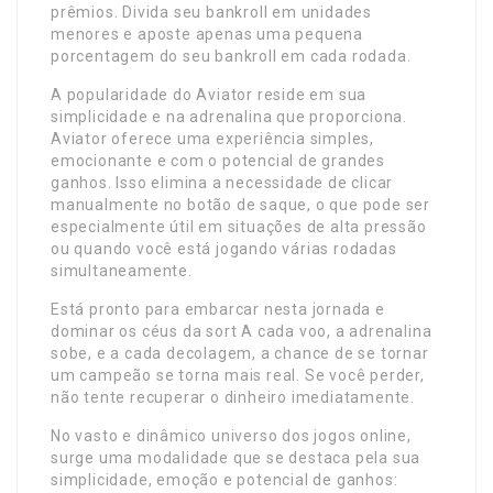
prêmios. Divida seu bankroll em unidades
menores e aposte apenas uma pequena
porcentagem do seu bankroll em cada rodada.
A popularidade do Aviator reside em sua
simplicidade e na adrenalina que proporciona.
Aviator oferece uma experiência simples,
emocionante e com o potencial de grandes
ganhos. Isso elimina a necessidade de clicar
manualmente no botão de saque, o que pode ser
especialmente útil em situações de alta pressão
ou quando você está jogando várias rodadas
simultaneamente.
Está pronto para embarcar nesta jornada e
dominar os céus da sort A cada voo, a adrenalina
sobe, e a cada decolagem, a chance de se tornar
um campeão se torna mais real. Se você perder,
não tente recuperar o dinheiro imediatamente.
No vasto e dinâmico universo dos jogos online,
surge uma modalidade que se destaca pela sua
simplicidade, emoção e potencial de ganhos: