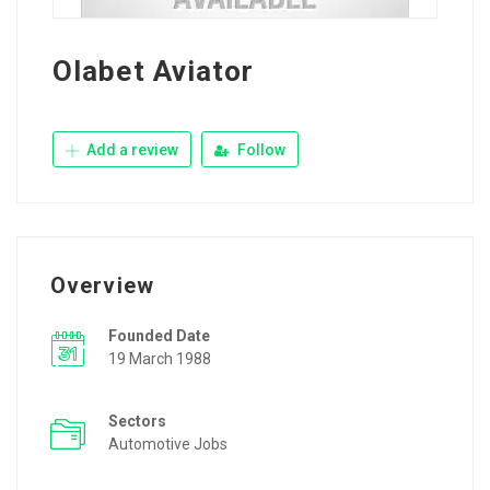
Olabet Aviator
Add a review
Follow
Overview
Founded Date
19 March 1988
Sectors
Automotive Jobs