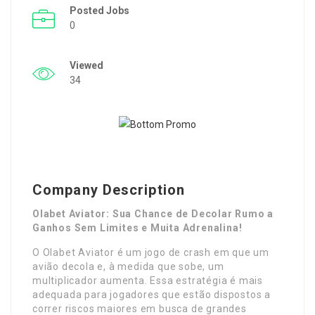
Posted Jobs
0
Viewed
34
Company Description
Olabet Aviator: Sua Chance de Decolar Rumo a
Ganhos Sem Limites e Muita Adrenalina!
O Olabet Aviator é um jogo de crash em que um
avião decola e, à medida que sobe, um
multiplicador aumenta. Essa estratégia é mais
adequada para jogadores que estão dispostos a
correr riscos maiores em busca de grandes