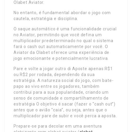
Olabet Aviator.
No entanto, é fundamental abordar o jogo com
cautela, estratégia e disciplina.
O saque automático é uma funcionalidade crucial
no Aviator, permitindo que você defina um
multiplicador predeterminado no qual o sistema
fará o cash out automaticamente por você. O
Aviator da Olabet oferece uma experiência de
jogo emocionante e potencialmente lucrativa.
Pare e volte a jogar outro di Aposte apenas R$1
ou R$2 por rodada, dependendo da sua
estratégia. A natureza social do jogo, com bate-
papo ao vivo entre os jogadores, também
contribui para a sua popularidade, criando um
senso de comunidade e compartilhamento de
estratégia O objetivo é sacar (fazer o “cash out”)
antes que o avião “caia”, ou seja, antes que o
multiplicador pare de subir e você perca a aposta.
Prepare-se para decolar em uma aventura