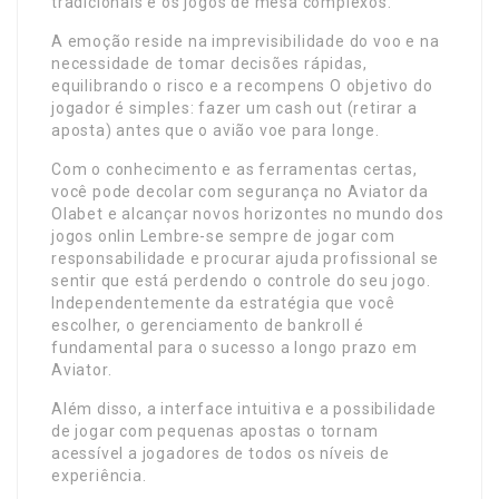
tradicionais e os jogos de mesa complexos.
A emoção reside na imprevisibilidade do voo e na
necessidade de tomar decisões rápidas,
equilibrando o risco e a recompens O objetivo do
jogador é simples: fazer um cash out (retirar a
aposta) antes que o avião voe para longe.
Com o conhecimento e as ferramentas certas,
você pode decolar com segurança no Aviator da
Olabet e alcançar novos horizontes no mundo dos
jogos onlin Lembre-se sempre de jogar com
responsabilidade e procurar ajuda profissional se
sentir que está perdendo o controle do seu jogo.
Independentemente da estratégia que você
escolher, o gerenciamento de bankroll é
fundamental para o sucesso a longo prazo em
Aviator.
Além disso, a interface intuitiva e a possibilidade
de jogar com pequenas apostas o tornam
acessível a jogadores de todos os níveis de
experiência.