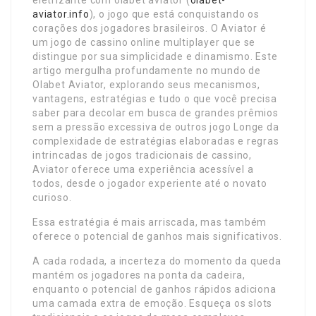
eletrizante com olabet aviator (
olabet-
aviator.info
), o jogo que está conquistando os
corações dos jogadores brasileiros. O Aviator é
um jogo de cassino online multiplayer que se
distingue por sua simplicidade e dinamismo. Este
artigo mergulha profundamente no mundo de
Olabet Aviator, explorando seus mecanismos,
vantagens, estratégias e tudo o que você precisa
saber para decolar em busca de grandes prêmios
sem a pressão excessiva de outros jogo Longe da
complexidade de estratégias elaboradas e regras
intrincadas de jogos tradicionais de cassino,
Aviator oferece uma experiência acessível a
todos, desde o jogador experiente até o novato
curioso.
Essa estratégia é mais arriscada, mas também
oferece o potencial de ganhos mais significativos.
A cada rodada, a incerteza do momento da queda
mantém os jogadores na ponta da cadeira,
enquanto o potencial de ganhos rápidos adiciona
uma camada extra de emoção. Esqueça os slots